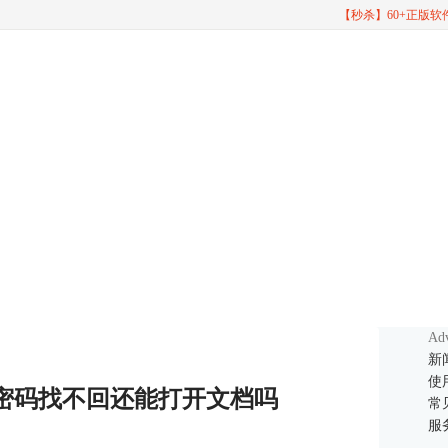
【秒杀】60+正版
Adv
新
使
密码找不回还能打开文档吗
常
服