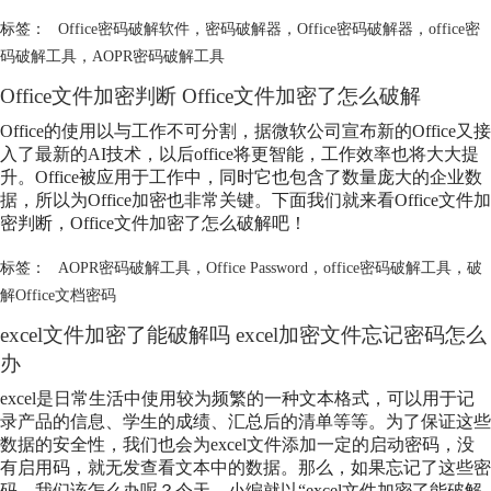
标签：
Office密码破解软件
，
密码破解器
，
Office密码破解器
，
office密
码破解工具
，
AOPR密码破解工具
Office文件加密判断 Office文件加密了怎么破解
Office的使用以与工作不可分割，据微软公司宣布新的Office又接
入了最新的AI技术，以后office将更智能，工作效率也将大大提
升。Office被应用于工作中，同时它也包含了数量庞大的企业数
据，所以为Office加密也非常关键。下面我们就来看Office文件加
密判断，Office文件加密了怎么破解吧！
标签：
AOPR密码破解工具
，
Office Password
，
office密码破解工具
，
破
解Office文档密码
excel文件加密了能破解吗 excel加密文件忘记密码怎么
办
excel是日常生活中使用较为频繁的一种文本格式，可以用于记
录产品的信息、学生的成绩、汇总后的清单等等。为了保证这些
数据的安全性，我们也会为excel文件添加一定的启动密码，没
有启用码，就无发查看文本中的数据。那么，如果忘记了这些密
码，我们该怎么办呢？今天，小编就以“excel文件加密了能破解