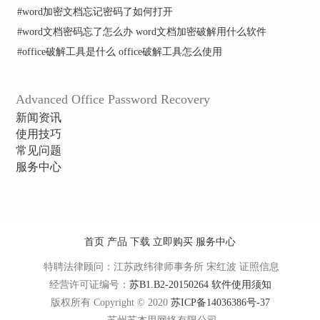
#
word加密文档忘记密码了如何打开
#
word文档密码忘了怎么办 word文档加密破解用什么软件
#
office破解工具是什么 office破解工具怎么使用
Advanced Office Password Recovery
AOPR组合破解设置对话框
新闻资讯
第一步：添加字典文件，组合破解所组合的就是不
使用技巧
同的字典文件，这样可以根据输入的字段生成所有
常见问题
可能存在的二字词组合。添加字典的方法是依次点
服务中心
击数字1处的两个按钮，在弹出的对话框中选择需
要的字典文件并添加即可。
第二步：勾选“密码生成规则”下的两个复选框，这
样可以增加发现密码的几率，需要注意的是在选
首页
产品
下载
立即购买
服务中心
择“使用单词定界符”后还需在数字2处输入符合条
特聘法律顾问：江苏政纬律师事务所 宋红波
证照信息
件的定界符。
经营许可证编号：
苏B1.B2-20150264
软件使用须知
第三步：选择“使用特别变型”复选框，此时“编辑
版权所有 Copyright © 2020
苏ICP备14036386号-37
变型”可用，虽然使用特别变型会消耗更多的时