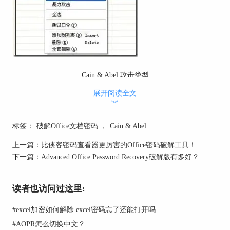
Cain & Abel 攻击类型
Cain & Abel 怎么用？
展开阅读全文
︾
Cain & Abel 下有两个程序，一个是Cain主程序，
一个是Abel服务程序。Abel服务程序需要手动进行
标签：
破解Office文档密码
，
Cain & Abel
安装。正确安装CAIN后从CAIN目录下拷贝
Abel.exe和Abel.dll到 C:\Windows\System32目录
上一篇：
比侠客密码查看器更厉害的Office密码破解工具！
下，运行Abel.exe安装，并在服务里设置为自动启
下一篇：
Advanced Office Password Recovery破解版有多好？
动，运行Cain。除此之外Cain下还分好几个大类，
比如解密器、网络、嗅探器和破解器，其中嗅探器
的使用方法十分复杂。
读者也访问过这里:
Advanced Office Password Recovery是什么？
#
excel加密如何解除 excel密码忘了还能打开吗
Advanced Office Password Recovery简称AOPR，兼
#
AOPR怎么切换中文？