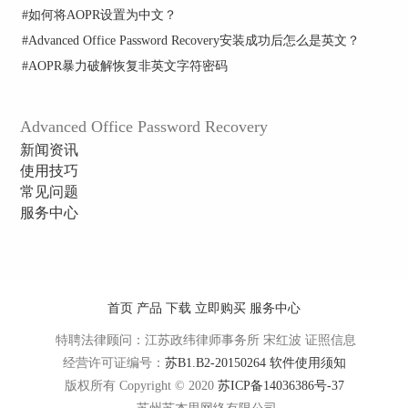
容Office所有版本，支持每种Office文档的所有密
#
如何将AOPR设置为中文？
码。AOPR软件可破解Microsoft Office文档包括
#
Advanced Office Password Recovery安装成功后怎么是英文？
Word、Excel、Access、Outlook、Project、
#
AOPR暴力破解恢复非英文字符密码
Money、PowerPoint、Visio、Publisher、OneNote、
Backup、Schedule+以及Mail、Reset MS Internet
Explorer Content Advisor 的密码并利用后门方法来
Advanced Office Password Recovery
解锁受密码保护的任何VBA项目。Advanced Office
新闻资讯
Password Recovery的最新版本是6.20，除了试用
使用技巧
版，Advanced Office Password Recovery完整版有三
常见问题
个版本可供选择：家庭版、标准版、专业版，并按
服务中心
照此顺序功能逐步增强，用户可根据使用需要灵活
选择。
Advanced Office Password Recovery怎么用？
为了说明Advanced Office Password Recovery的破解
首页
产品
下载
立即购买
服务中心
效果，这里以Excel文档为例，打开Advanced Office
特聘法律顾问：江苏政纬律师事务所 宋红波
证照信息
Password Recovery6.20正式版，只需要从“打开文
经营许可证编号：
苏B1.B2-20150264
软件使用须知
件”按钮中选择需要的文件并打开，AOPR会自动运
行准备攻击，只需要等待30秒左右便会弹出以下结
版权所有 Copyright © 2020
苏ICP备14036386号-37