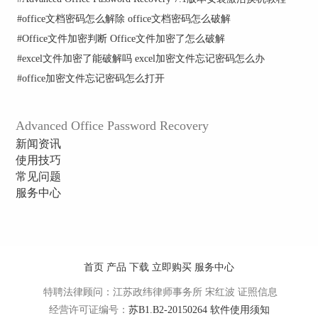
提示框，单击“文件”菜单并选择“保存项目”命令，
以便下次继续开始密码破解。
#
office文档密码怎么解除 office文档密码怎么破解
#
Office文件加密判断 Office文件加密了怎么破解
温馨提示：直接单击页面右上角的“关闭”按钮也会
弹出询问是否保存当前项目的提示框，单击“是”也
#
excel文件加密了能破解吗 excel加密文件忘记密码怎么办
可以保存项目文件。
#
office加密文件忘记密码怎么打开
以上就是关于AOPR密码破解过程中出现错误对话
框的解决方法，如果你遇到更多其他的问题可以点
Advanced Office Password Recovery
击
为什么会弹出“密码长度无效”错误？
新闻资讯
使用技巧
常见问题
服务中心
首页
产品
下载
立即购买
服务中心
特聘法律顾问：江苏政纬律师事务所 宋红波
证照信息
经营许可证编号：
苏B1.B2-20150264
软件使用须知