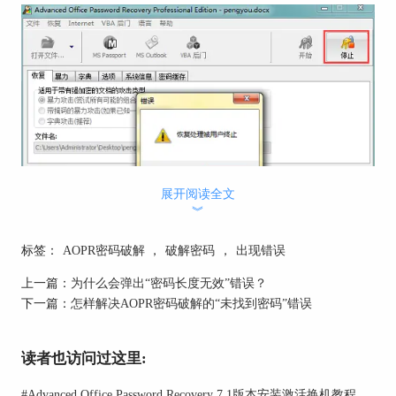
展开阅读全文
︾
标签：
AOPR密码破解
，
破解密码
，
出现错误
上一篇：
为什么会弹出“密码长度无效”错误？
下一篇：
怎样解决AOPR密码破解的“未找到密码”错误
“恢复处理被用户终止”错误
解决方案：
当Advanced Office Password Recovery弹出“恢复处
读者也访问过这里:
理被用户终止”提示框时，单击“确定”按钮关闭该
#
Advanced Office Password Recovery 7.1版本安装激活换机教程