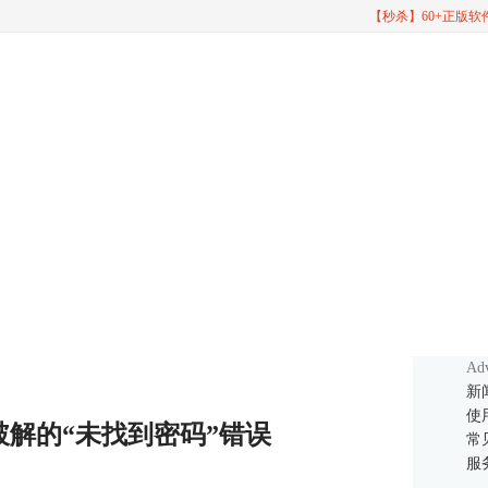
【秒杀】60+正版
Adv
新
使
破解的“未找到密码”错误
常
服