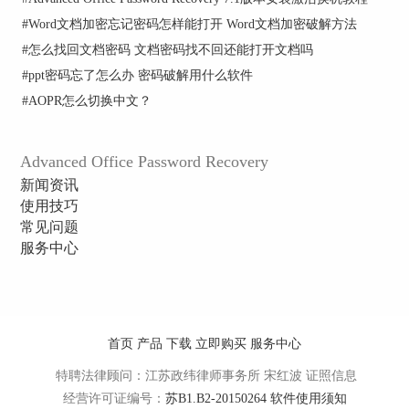
温馨提示：Excel密码破解工具破解失败的结果对
#
Word文档加密忘记密码怎样能打开 Word文档加密破解方法
话框跟破解成功的布局结构是一致的，主要区别就
#
怎么找回文档密码 文档密码找不回还能打开文档吗
是在密码区和备注区，如果破解失败，用户要好好
#
ppt密码忘了怎么办 密码破解用什么软件
看明白备注区给出的理由和建议。
#
AOPR怎么切换中文？
通过本篇教程，用户可以熟练掌握Excel密码破解
工具结果对话框的内容，让破解Excel文档的结果
更加精确而有效。如果需要了解更多结果对话框方
Advanced Office Password Recovery
面的内容请点击
Word密码破解工具的结果对话框有
新闻资讯
哪些信息？
使用技巧
常见问题
服务中心
首页
产品
下载
立即购买
服务中心
特聘法律顾问：江苏政纬律师事务所 宋红波
证照信息
经营许可证编号：
苏B1.B2-20150264
软件使用须知