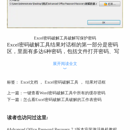
Excel密码破解工具破解写保护密码
Excel密码破解工具结果对话框的第一部分是密码
区，里面有多达6种密码，包括文件打开密码、写
保护密码、账簿密码、共享账簿密码、VBA密码以
展开阅读全文
及下面表格处的工作表密码。如果成功破解的密码
︾
会显示在对应密码名称的后面，如上图红框中内容
所示。第二部分是备注区，对于不同的破解结果备
标签：
Excel文档
，
Excel密码破解工具
，
结果对话框
注区有不同的说明内容，如果破解成功会提示密码
已经成功破解以及注意事项，如果破解失败会说明
上一篇：
一键查看Word密码破解工具中所有的缓存密码
失败的原因并给出合理建议。第三部分是文件路
下一篇：
怎么看Excel密码破解工具破解的工作表密码
径，显示的位置是此次破解文档的所在位置，单
击“打开按钮”即可一键打开破解文档。最后一部分
读者也访问过这里:
是功能区，用户可以选择移除或更改密码，点击
OK按钮关闭结果对话框。
#
Advanced Office Password Recovery 7.1版本安装激活换机教程