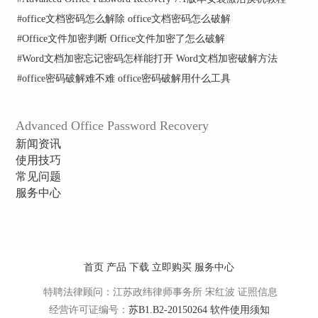
#
office文档密码怎么解除 office文档密码怎么破解
#
Office文件加密判断 Office文件加密了怎么破解
4位组合型Excel密码
#
Word文档加密忘记密码怎样能打开 Word文档加密破解方法
破解PPT文档密码
#
office密码破解难不难 office密码破解用什么工具
用户可以在投影仪或者计算机上进行演示，也可以
将演示文稿打印出来，制作成胶片，以便应用到更
Advanced Office Password Recovery
广泛的领域中。利用Office PPT不仅可以创建演示
文稿，还可以在互联网上召开面对面会议、远程会
新闻资讯
议或在网上给观众展示演示文稿。小编现将名
使用技巧
为“Advanced Office Password Recovery破解过程演
常见问题
示”的PPT文档设置密码为“g#”（字母与符号混
服务中心
合），关闭该文档后打开AOPR软件。使用
Advanced Office Password Recovery打开文档后需要
耐心等待，大概30秒左右便会弹出带有密码的结果
对话框，如下图所示：
首页
产品
下载
立即购买
服务中心
特聘法律顾问：江苏政纬律师事务所 宋红波
证照信息
经营许可证编号：
苏B1.B2-20150264
软件使用须知