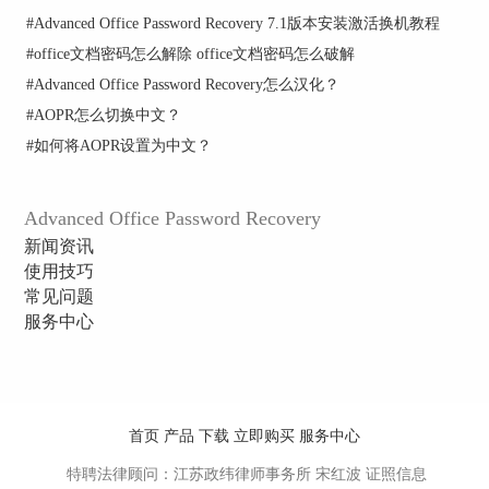
以结束搜索进程。当然，由于各人的电脑实际情况
#
Advanced Office Password Recovery 7.1版本安装激活换机教程
不同，查找注册表的时间稍有差异，搜索等待页面
如下图所示：
#
office文档密码怎么解除 office文档密码怎么破解
#
Advanced Office Password Recovery怎么汉化？
#
AOPR怎么切换中文？
#
如何将AOPR设置为中文？
Advanced Office Password Recovery
新闻资讯
搜索注册表
使用技巧
3、查找到的注册表信息会显示在“注册表编辑
常见问题
器”主页面的右侧，在结果中找到Advanced Office
服务中心
Password Recovery的注册表，如下图红框中所示：
首页
产品
下载
立即购买
服务中心
特聘法律顾问：江苏政纬律师事务所 宋红波
证照信息