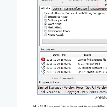
AOPR
以上就是Advanced Office Password Reco