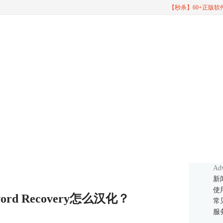
【秒杀】60+正版
Adv
新
使
ssword Recovery怎么汉化？
常
服