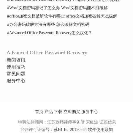
#
Word文档密码忘记了怎么办 Word文档密码能不能破解
#
office加密文档破解软件有哪些 office文档加密破解怎么破解
#
办公密码破解方法有哪些 怎么破解文档密码
#
Advanced Office Password Recovery怎么汉化？
Word中的“Office按钮”
Advanced Office Password Recovery
选择“加密文档”后，会弹出密码设置对话框，用户
新闻资讯
输入密码后需要点击“确定”按钮，然后再重复输入
使用技巧
以确认密码，如下图所示：
常见问题
服务中心
首页
产品
下载
立即购买
服务中心
特聘法律顾问：江苏政纬律师事务所 宋红波
证照信息
经营许可证编号：
苏B1.B2-20150264
软件使用须知