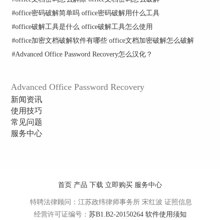
#
office密码破解简单吗 office密码破解用什么工具
AOPR试用版弹出的错误提示框
#
office破解工具是什么 office破解工具怎么使用
用户点击“确定”按钮后会弹出“Order Now”对话
框，上面有购买正版的功能键，想了解详细内容请
#
office加密文档破解软件有哪些 office文档加密破解怎么破解
点击
如何在AOPR试用版中输入注册码
。
#
Advanced Office Password Recovery怎么汉化？
以上就是使用Office密码破解工具移除密码的教程
内容，步骤比较简单，但是要注意试用版并不具备
Advanced Office Password Recovery
这一功能。如果想了解更多相关的内容请点击
新闻资讯
Advanced Office Password Recovery能为您做什么？
使用技巧
常见问题
服务中心
首页
产品
下载
立即购买
服务中心
特聘法律顾问：江苏政纬律师事务所 宋红波
证照信息
经营许可证编号：
苏B1.B2-20150264
软件使用须知