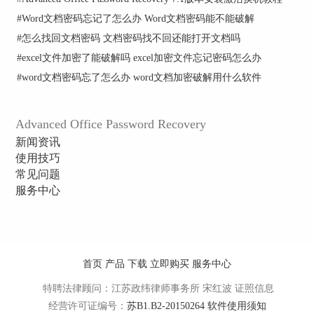
类常见的弱口令，或者目标系统经常出现的组合口
#
Word文档密码忘记了怎么办 Word文档密码能不能破解
令，或者目标系统已经发现的口令集，这样才有更
多的尝试机会。
#
怎么找回文档密码 文档密码找不回还能打开文档吗
#
excel文件加密了能破解吗 excel加密文件忘记密码怎么办
#
word文档密码忘了怎么办 word文档加密破解用什么软件
Advanced Office Password Recovery
新闻资讯
使用技巧
常见问题
服务中心
首页
产品
下载
立即购买
服务中心
特聘法律顾问：江苏政纬律师事务所 宋红波
证照信息
字典攻击的口令集
经营许可证编号：
苏B1.B2-20150264
软件使用须知
字典攻击的原理