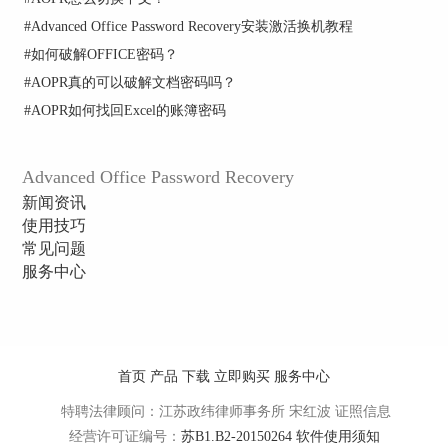
#
Advanced Office Password Recovery安装激活换机教程
#
如何破解OFFICE密码？
#
AOPR真的可以破解文档密码吗？
#
AOPR如何找回Excel的账簿密码
Advanced Office Password Recovery
新闻资讯
使用技巧
常见问题
服务中心
成功获取Excel密码
与失败的结果对话框相比，除了密码的区别，主要
差别是第三部分的备注信息，成功破解会说明“所
有密码已经被成功恢复或更改”。
首页
产品
下载
立即购买
服务中心
以上就是对不同情况下Excel密码破解工具结果对
特聘法律顾问：江苏政纬律师事务所 宋红波
证照信息
话框的内容介绍，内容比较简单一看就懂。如果需
经营许可证编号：
苏B1.B2-20150264
软件使用须知
要了解更多Excel文档密码相关的内容请点击