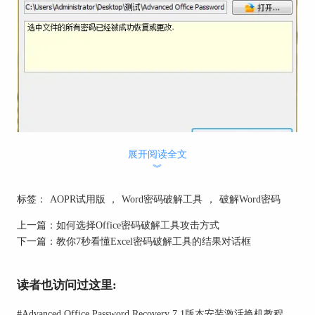
展开阅读全文
︾
AOPR试用版破解特殊符号密码
从上述实例看出，Word密码破解工具不仅可以破解
标签：
AOPR试用版
，
Word密码破解工具
，
破解Word密码
特殊符号密码还可以在较短的时间内破解密码。试
用版功能有限，这里只是做一个引子，说明AOPR
上一篇：
如何选择Office密码破解工具攻击方式
试用版是可以破解特殊符号密码的，想使用更多功
下一篇：
教你7秒看懂Excel密码破解工具的结果对话框
能请点击
购买正版Word密码破解工具
。
读者也访问过这里:
#
Advanced Office Password Recovery 7.1版本安装激活换机教程