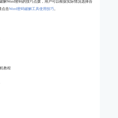
ecovery快速破解Word密码的技巧点拨，用户可以根据实际情况选择合
请点击
Word密码破解工具使用技巧
。
义
激活换机教程
解