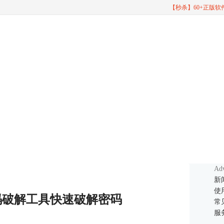
【秒杀】60+正版
Adv
新
使
码破解工具快速破解密码
常
服