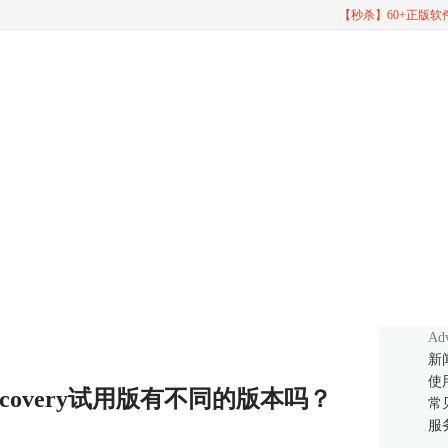
【秒杀】60+正版
Adv
新
使
ord Recovery试用版有不同的版本吗？
常
服