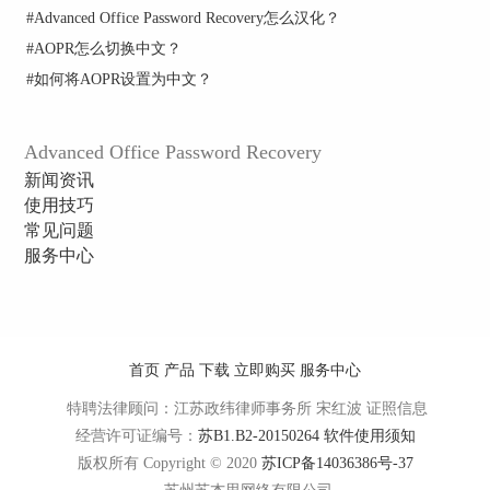
#
Advanced Office Password Recovery怎么汉化？
#
AOPR怎么切换中文？
#
如何将AOPR设置为中文？
AOPR破解Word密码的结果对话框
Advanced Office Password Recovery
从上述内容看出来，Advanced Office Password
新闻资讯
Recovery破解的文档比较全面，破解速度比较快、
使用技巧
操作也相对简单，为了更长远的打算，选择AOPR
常见问题
软件都是没错的。
服务中心
不管是谁都不可能只用Word文档，所以从综合破解
效果以及应用范围来说，选择Advanced Office
Password Recovery比Word密码查看器明智，更多
AOPR软件破解密码的技巧请点击
AOPR暴力破解
首页
产品
下载
立即购买
服务中心
恢复非英文字符密码
。
特聘法律顾问：江苏政纬律师事务所 宋红波
证照信息
经营许可证编号：
苏B1.B2-20150264
软件使用须知
版权所有 Copyright © 2020
苏ICP备14036386号-37