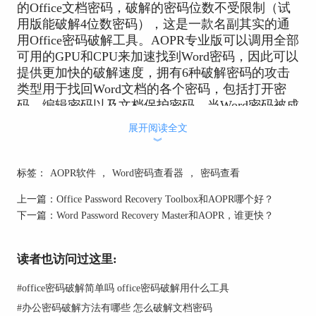
的Office文档密码，破解的密码位数不受限制（试
用版能破解4位数密码），这是一款名副其实的通
用Office密码破解工具。AOPR专业版可以调用全部
可用的GPU和CPU来加速找到Word密码，因此可以
提供更加快的破解速度，拥有6种破解密码的攻击
类型用于找回Word文档的各个密码，包括打开密
码、编辑密码以及文档保护密码。当Word密码被成
功找回之后，用户可以在结果对话框中查看、更
展开阅读全文
改、删除密码，还可以一键快速打开密码被破解的
︾
Word文档，又快又准，极大地节省用户的时间和精
力。破解成功的结果对话框如下图所示：
标签：
AOPR软件
，
Word密码查看器
，
密码查看
上一篇：
Office Password Recovery Toolbox和AOPR哪个好？
下一篇：
Word Password Recovery Master和AOPR，谁更快？
读者也访问过这里:
#
office密码破解简单吗 office密码破解用什么工具
#
办公密码破解方法有哪些 怎么破解文档密码