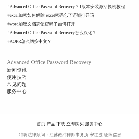
击针对不同的情况会有不同的破解效果。
#
Advanced Office Password Recovery 7.1版本安装激活换机教程
#
excel加密如何解除 excel密码忘了还能打开吗
5、点击Advanced Office Password Recovery主页面
右上角的“开始”按钮，启动自定义的攻击。
#
word加密文档忘记密码了如何打开
#
Advanced Office Password Recovery怎么汉化？
以上就是一套完整地自定义Advanced Office
Password Recovery攻击进程的教程内容，步骤不多
#
AOPR怎么切换中文？
但是涉及AOPR软件破解密码的各个流程，如果需
要学习更多软件相关的教程请点击
使用专业密码
Advanced Office Password Recovery
破解工具破解4位混合型Word密码
。
新闻资讯
使用技巧
常见问题
服务中心
首页
产品
下载
立即购买
服务中心
特聘法律顾问：江苏政纬律师事务所 宋红波
证照信息