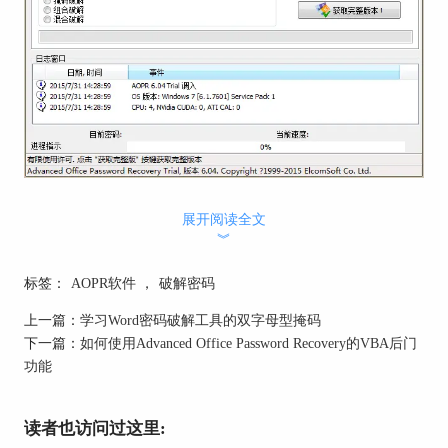
AOPR的打开文件按钮
展开阅读全文
2、等待AOPR软件的“初步攻击”完成，如果有的用
︾
户不愿意等待，请在打开文件之前禁用“选项”标签
页中的初步攻击选项，如果需要学习该操作的详细
标签：
AOPR软件
，
破解密码
内容请点击
如何禁用Word密码破解工具“准备攻
上一篇：
学习Word密码破解工具的双字母型掩码
击”的步骤
。
下一篇：
如何使用Advanced Office Password Recovery的VBA后门
3、在Advanced Office Password Recovery的“恢
功能
复”选项卡上选择需要的攻击类型并点击“破解选
项”按钮将选项设置得更有利于破解密码。
读者也访问过这里:
4、选择更加有利于破解密码的攻击选项，每个攻