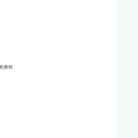
激活换机教程
解