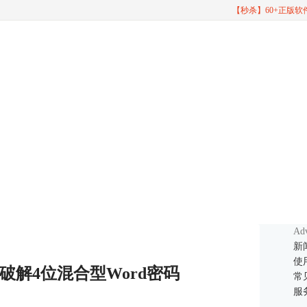
【秒杀】60+正版
Adv
新
使
解4位混合型Word密码
常
服