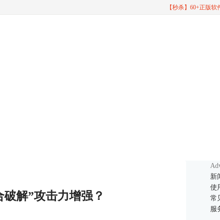
【秒杀】60+正版
Adv
新
使
合破解”攻击力增强？
常
服