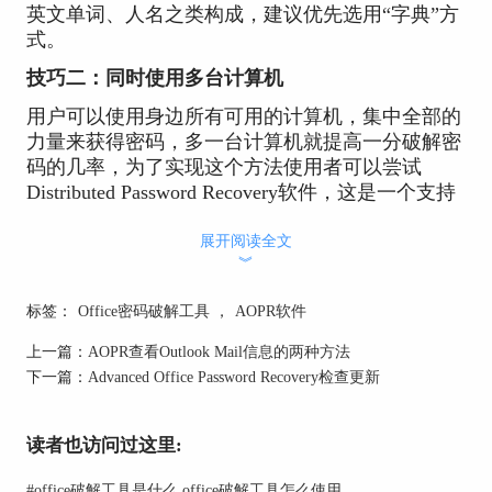
英文单词、人名之类构成，建议优先选用“字典”方
式。
技巧二：同时使用多台计算机
用户可以使用身边所有可用的计算机，集中全部的
力量来获得密码，多一台计算机就提高一分破解密
码的几率，为了实现这个方法使用者可以尝试
Distributed Password Recovery软件，这是一个支持
后多种格式文件的强大工具。
展开阅读全文
技巧三：熟悉各个攻击方式，灵活变换
︾
暴力破解是单一型攻击中最后使用的一种攻击方
标签：
Office密码破解工具
，
AOPR软件
法，善于以极快的速度通过穷举法找到密码。字典
攻击可以由用户进行自定义设置，用户可以根据对
上一篇：
AOPR查看Outlook Mail信息的两种方法
密码的记忆定义更加具有针对性的组合变化。单词
下一篇：
Advanced Office Password Recovery检查更新
攻击主要针对单个单词的变化进行密码破解，没有
字典攻击的攻击范围广，但是运行十分快速。掩码
读者也访问过这里:
破解、组合破解和混合攻击都属于复合型攻击方
式，点击
1分钟了解Office密码破解软件的复合型攻
#
office破解工具是什么 office破解工具怎么使用