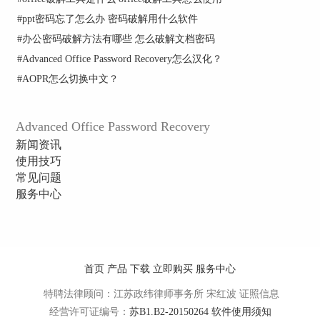
击
了解详细使用方法。
#
ppt密码忘了怎么办 密码破解用什么软件
如果在使用该款Office密码破解工具的过程中灵活
#
办公密码破解方法有哪些 怎么破解文档密码
使用上述三个破解技巧有助于减少破解密码的时
#
Advanced Office Password Recovery怎么汉化？
间，提高用户的工作效率。
#
AOPR怎么切换中文？
Advanced Office Password Recovery
新闻资讯
使用技巧
常见问题
服务中心
首页
产品
下载
立即购买
服务中心
特聘法律顾问：江苏政纬律师事务所 宋红波
证照信息
经营许可证编号：
苏B1.B2-20150264
软件使用须知