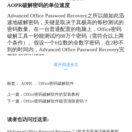
AOPR破解密码的单位速度
Advanced Office Password Recovery之所以能如此迅
速地破解密码，关键是取决于其极高的每秒测试的
密码数量。在一台普通配置的电脑上，Office密码
破解工具一秒能测试约88万个密码（需符合以上两
个条件）。假设一个6位数的全数字密码，在2秒不
到的时间内，Advanced Office Password Recovery完
整版就可以破解。
展开阅读全文
AOPR破解密码的时间
︾
小编先用金山WPS Office 2012创建一个名
为“2012.xls”的普通方式加密的Excel文档，然后用
标签：
AOPR
，
Office密码破解软件
Advanced Office Password Recovery密码破解工具来
上一篇：
Office密码破解软件的安装教程
破解。3秒之后，软件窗口就会弹出一个含有密码
下一篇：
Office密码破解软件能否清除密码？
的结果对话框。破解一个普通加密方式的Excel文
档，只需3秒钟！如果使用者真不相信，可以自己
测试一下！
读者也访问过这里:
Advanced Office Password Recovery破解Excel密码
#
Advanced Office Password Recovery 7.1版本安装激活换机教程