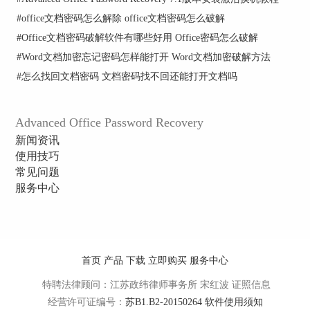
破解只需3秒。当然，这个3秒破解Excel文档密码
#
office文档密码怎么解除 office文档密码怎么破解
是有两个条件的。
#
Office文档密码破解软件有哪些好用 Office密码怎么破解
1、Excel文档保存格式必须为标准的“.XLS ”格式
#
Word文档加密忘记密码怎样能打开 Word文档加密破解方法
（同理，Word文档保存为“.DOC”格式，PPT文档
#
怎么找回文档密码 文档密码找不回还能打开文档吗
为“.PPT格式”）；
2、加密方式必须为WPS Office 2012（Office 2003
或2007）的默认加密方式。
Advanced Office Password Recovery
新闻资讯
温馨提示：实际破解时间因实际环境不同而会有所
使用技巧
改变。
常见问题
使用者可能诧异于AOPR如此迅速的破解能力，但
服务中心
是事实就是这样。若想了解更多Office密码破解工
具的内容请点击
Advanced Office Password Recovery
的爆炸性优势
。
首页
产品
下载
立即购买
服务中心
特聘法律顾问：江苏政纬律师事务所 宋红波
证照信息
经营许可证编号：
苏B1.B2-20150264
软件使用须知