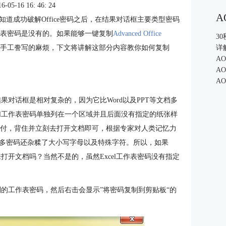
5-16 16: 46: 24
A
very的用户都知道成功破解Office密码之后，在结果对话框主要类型密码
工作表密码是没有的。如果能够一键复制
Advanced Office
3
省去手工誊写的麻烦，下文将讲解这部分内容教你如何复制
详
A
A
A
y中，Excel的结果对话框是相对复杂的，因为它比Word以及PPT等文档多
el工作表密码单独列在一个区域并且后面没有指定的纸张样
以应付，背住并立刻去打开文档即可，根据专家对人类记忆力
许多密码还杂糅了大小写字母以及特殊字符。所以，如果
来打开文档吗？当然不是的，虽然Excel工作表密码没有指定
复制的工作表密码，然后右击会显示”将密码复制到剪贴板“的