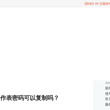
【秒杀】60+正版
Adv
新
使
el工作表密码可以复制吗？
常
服