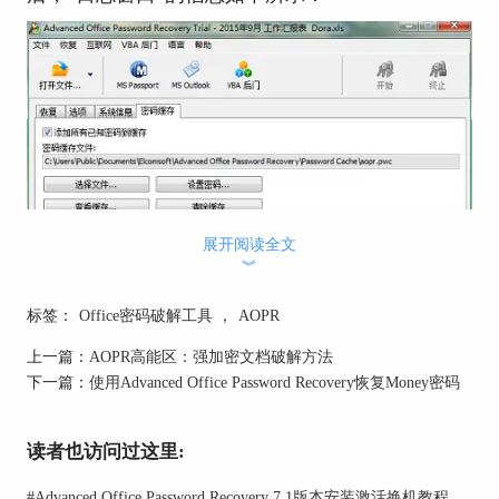
展开阅读全文
︾
标签：
Office密码破解工具
，
AOPR
上一篇：
AOPR高能区：强加密文档破解方法
下一篇：
使用Advanced Office Password Recovery恢复Money密码
AOPR日志窗口
当找到Office密码破解工具破解异常的原因之后，
读者也访问过这里:
用户即可以采取针对性的解决方案。比如上例中的
问题是因为试用版无法显示密码，用户可以通过购
#
Advanced Office Password Recovery 7.1版本安装激活换机教程