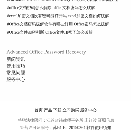
买完整版来解决这个问题，这样解决问题时更加具
#
office文档密码怎么解除 office文档密码怎么破解
有针对性。
#
excel加密文档没有密码能打开吗 excel加密文档如何破解
以上就是对Advanced Office Password Recovery出现
#
Office文档密码破解软件有哪些好用 Office密码怎么破解
破解异常的解决建议，善用AOPR“日志窗口”可以
大大提高解决问题的效率。如果想了解更多其他内
#
Office文件加密判断 Office文件加密了怎么破解
容请点击
Office密码破解工具，一个破解神器！
Advanced Office Password Recovery
新闻资讯
使用技巧
常见问题
服务中心
首页
产品
下载
立即购买
服务中心
特聘法律顾问：江苏政纬律师事务所 宋红波
证照信息
经营许可证编号：
苏B1.B2-20150264
软件使用须知